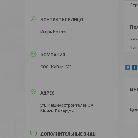
Стр
По
Игорь Козлов
Сос
Тип
ООО "КоВир-М"
ИН
ул. Машиностроителей 5А,
Цен
Минск, Беларусь