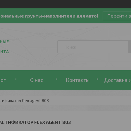
ональные грунты-наполнители для авто!
Перейти в
ЬНЫЕ
ОНТА
лог
О нас
Контакты
Доставка и
тификатор flex agent 803
АСТИФИКАТОР FLEX AGENT 803