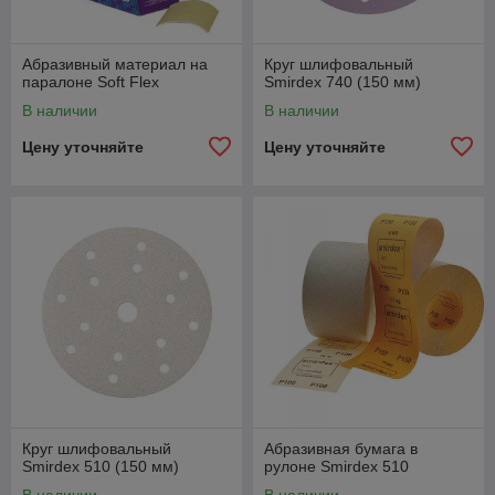
Односторонние абразивные губки
Абразивный материал на
Круг шлифовальный
паралоне Soft Flex
Smirdex 740 (150 мм)
Это изделия, которые позволяют производить
В наличии
В наличии
шлифование в труднодоступных местах.
Цену уточняйте
Цену уточняйте
Несколько причин обратиться к нам
Гарантия качества
В нашей
компании вы можете купить абразивные
материалы высокого качества.
Доступные цены
Мы
придерживаемся адекватного
ценоформирования на все товарные
Круг шлифовальный
Абразивная бумага в
позиции.
Smirdex 510 (150 мм)
рулоне Smirdex 510