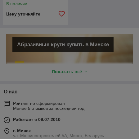
В наличии
Цену уточняйте
Абразивные круги купить в Минске
Показать всё
У нас в наличии есть
абразивные круги,
О нас
водостойкая наждачная
бумага, заточные абразивные
Рейтинг не сформирован
Менее 5 отзывов за последний год
круги и другие материалы
высокого качества.
Работает с 09.07.2010
В ассортименте нашей компании вы
г. Минск
ул. Машиностроителей 5А, Минск, Беларусь
можете встретить разнообразные