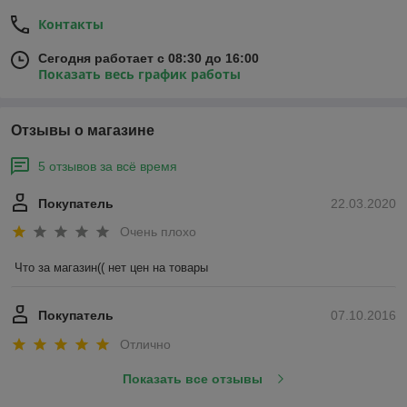
абразивные материалы, которые
Контакты
применяют для зачистки от ржавчины, от
Сегодня работает с 08:30 до 16:00
старого слоя лакокрасочных материалов и
Показать весь график работы
для других целей. Такие абразивные
материалы отличаются друг от друга по
Отзывы о магазине
зернистости, способу фиксации, сфере
применения, составу, производителю и
5 отзывов за всё время
другим параметрам. В случае, если вам
Покупатель
22.03.2020
требуется правильно подобрать
Очень плохо
абразивные материалы, обратитесь к
консультантам нашей компании.
Что за магазин(( нет цен на товары
Покупатель
07.10.2016
Подробно о компании
Отлично
Показать все отзывы
Наши достижения: