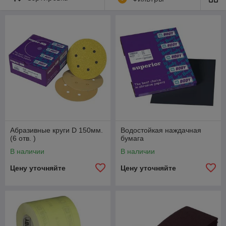
поверхностей с целью придания нужной адгезии будущему
покрытию. Такие изделия, представленные в ассортименте
нашей компании, отвечают высоким стандартам качества.
Односторонние абразивные губки
Абразивные круги D 150мм.
Водостойкая наждачная
(6 отв. )
бумага
В наличии
В наличии
Абразивные круги
Цену уточняйте
Цену уточняйте
Это шлифовальные абразивные материалы,
необходимые для установки на орбитальные и
шлифовальные машины.