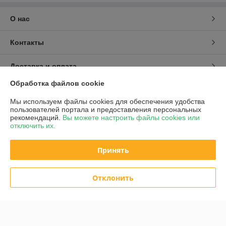
О нас
Контакты
Доставка и оплата
99%
Обработка файлов cookie
График работы
Мы используем файлы cookies для обеспечения удобства
пользователей портала и предоставления персональных
Полная версия сайта
рекомендаций.
Вы можете настроить файлы cookies или
отключить их.
Довольных покупателей.
Политика обработки cookies
Принять
Сайт создан на платформе Deal.by
Отклонить
Информация для покупателя
Юридическое лицо:
Общество с ограниченной ответственностью
20+
"КоВир-М"
г. Минск, ул. Белецкого д. 32 кв. 72