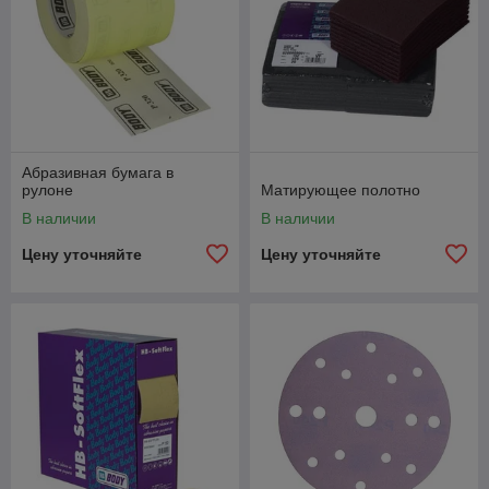
Водостойкая наждачная бумага
Это абразивное изделие, которое необходимо для
щадящего шлифования поверхностей, для
Абразивная бумага в
матирования зоны переходов.
рулоне
Матирующее полотно
В наличии
В наличии
Цену уточняйте
Цену уточняйте
Матирующее полотно
Специальный абразивный материал для подготовки
зоны покрытия лакокрасочными материалами.